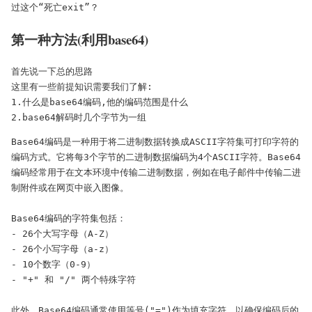
过这个“死亡exit”？
第一种方法(利用base64)
首先说一下总的思路

这里有一些前提知识需要我们了解:

1.什么是base64编码,他的编码范围是什么

2.base64解码时几个字节为一组
Base64编码是一种用于将二进制数据转换成ASCII字符集可打印字符的
编码方式。它将每3个字节的二进制数据编码为4个ASCII字符。Base64
编码经常用于在文本环境中传输二进制数据，例如在电子邮件中传输二进
制附件或在网页中嵌入图像。

Base64编码的字符集包括：

- 26个大写字母（A-Z）

- 26个小写字母（a-z）

- 10个数字（0-9）

- "+" 和 "/" 两个特殊字符

此外，Base64编码通常使用等号("=")作为填充字符，以确保编码后的