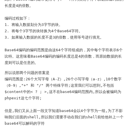
长度是4的倍数。

编码过程如下：

1. 将输入数据划分为3字节的块。

2. 将每个3字节的块转换为4个Base64字符。

3. 如果输入数据的长度不是3的倍数，使用等号进行填充。

Base64编码的编码范围是由这64个字符组成的，其中每个字符表示6个
比特。这意味着Base64编码的编码长度总是4的倍数，而原始数据的长
度则可以是任意的。
所以说那两个问题的答案是

编码范围是:26个大写字母（A-Z）,26个小写字母（a-z）,10个数字
（0-9）,"+" 和 "/" 两个特殊字符;这里我们可以想到,不包括
$content中的< ? ; >,这不在base64编码范围内,所以会被编码为
phpexit这七个字符;

但是,我们又从上面一段文字知道base64会以4个字节为一组,为了不影
响我们后面的shell,所以我们需要手动在我们的shell前给他补上一个
base64可以解码的字符
