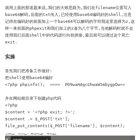
就用上面的那道题来说,我们的大致思路为,我们在filename位置写入
base64解码,后面的txt传入,已经使用base64编码好的shell,注意
记得在编码好的前面加上一个base64可以解码的字符我这里选择为z,这
样一来前面的phpexit和我们加上的z凑为八个字节,当他解码时就不会
使用我们后面shell中的代码进行向前拼接,最后就可以绕过这个死亡
exit.
实操
首先我们把准备工作做好:

把shell使用base64编好

<?php phpinfo();  ===>  PD9waHAgcGhwaW5mbygpOw==

并在网站根目录下创建php代码

<?php

$content = '<?php exit; ?>';

$content .= $_POST['txt'];

file_put_contents($_POST['filename'], $content);