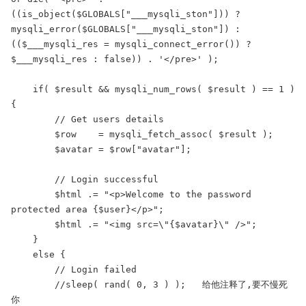
((is_object($GLOBALS["___mysqli_ston"])) ? 
mysqli_error($GLOBALS["___mysqli_ston"]) : 
(($___mysqli_res = mysqli_connect_error()) ? 
$___mysqli_res : false)) . '</pre>' );

    if( $result && mysqli_num_rows( $result ) == 1 ) 
{

        // Get users details

        $row    = mysqli_fetch_assoc( $result );

        $avatar = $row["avatar"];

        // Login successful

        $html .= "<p>Welcome to the password 
protected area {$user}</p>";

        $html .= "<img src=\"{$avatar}\" />";

    }

    else {

        // Login failed

        //sleep( rand( 0, 3 ) );   给他注释了,要不慢死
你
