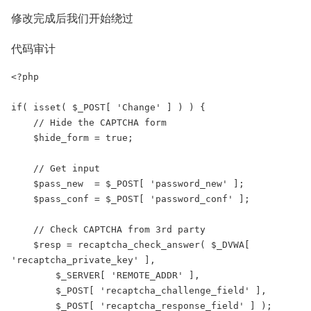
修改完成后我们开始绕过
代码审计
<?php 

if( isset( $_POST[ 'Change' ] ) ) { 

    // Hide the CAPTCHA form 

    $hide_form = true; 

    // Get input 

    $pass_new  = $_POST[ 'password_new' ]; 

    $pass_conf = $_POST[ 'password_conf' ]; 

    // Check CAPTCHA from 3rd party 

    $resp = recaptcha_check_answer( $_DVWA[ 
'recaptcha_private_key' ], 

        $_SERVER[ 'REMOTE_ADDR' ], 

        $_POST[ 'recaptcha_challenge_field' ], 

        $_POST[ 'recaptcha_response_field' ] ); 
