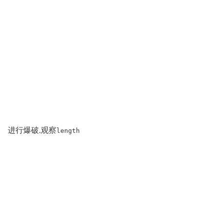
进行爆破,观察
length