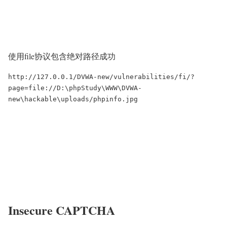
使用file协议包含绝对路径成功
http://127.0.0.1/DVWA-new/vulnerabilities/fi/?
page=file://D:\phpStudy\WWW\DVWA-
new\hackable\uploads/phpinfo.jpg
Insecure CAPTCHA