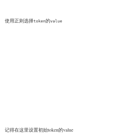
使用正则选择
的
token
value
记得在这里设置初始token的value