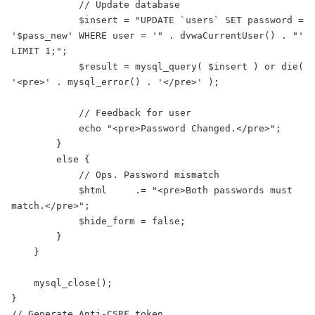
            // Update database 

            $insert = "UPDATE `users` SET password = 
'$pass_new' WHERE user = '" . dvwaCurrentUser() . "' 
LIMIT 1;"; 

            $result = mysql_query( $insert ) or die( 
'<pre>' . mysql_error() . '</pre>' ); 

            // Feedback for user 

            echo "<pre>Password Changed.</pre>"; 

        } 

        else { 

            // Ops. Password mismatch 

            $html     .= "<pre>Both passwords must 
match.</pre>"; 

            $hide_form = false; 

        } 

    } 

    mysql_close(); 

} 

// Generate Anti-CSRF token 
