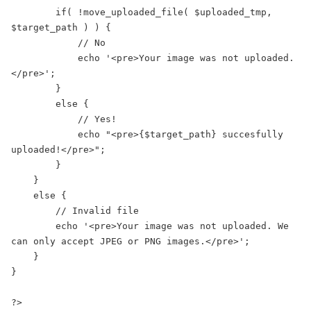
        if( !move_uploaded_file( $uploaded_tmp, 
$target_path ) ) {

            // No

            echo '<pre>Your image was not uploaded.
</pre>';

        }

        else {

            // Yes!

            echo "<pre>{$target_path} succesfully 
uploaded!</pre>";

        }

    }

    else {

        // Invalid file

        echo '<pre>Your image was not uploaded. We 
can only accept JPEG or PNG images.</pre>';

    }

}

?>