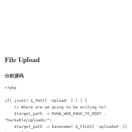
File Upload
分析源码
<?php

if( isset( $_POST[ 'Upload' ] ) ) {

    // Where are we going to be writing to?

    $target_path  = DVWA_WEB_PAGE_TO_ROOT . 
"hackable/uploads/";

    $target_path .= basename( $_FILES[ 'uploaded' ][ 