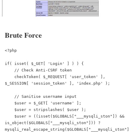
Brute Force
<?php

if( isset( $_GET[ 'Login' ] ) ) {

    // Check Anti-CSRF token

    checkToken( $_REQUEST[ 'user_token' ], 
$_SESSION[ 'session_token' ], 'index.php' );

    // Sanitise username input

    $user = $_GET[ 'username' ];

    $user = stripslashes( $user );

    $user = ((isset($GLOBALS["___mysqli_ston"]) && 
is_object($GLOBALS["___mysqli_ston"])) ? 
mysqli_real_escape_string($GLOBALS["___mysqli_ston"]