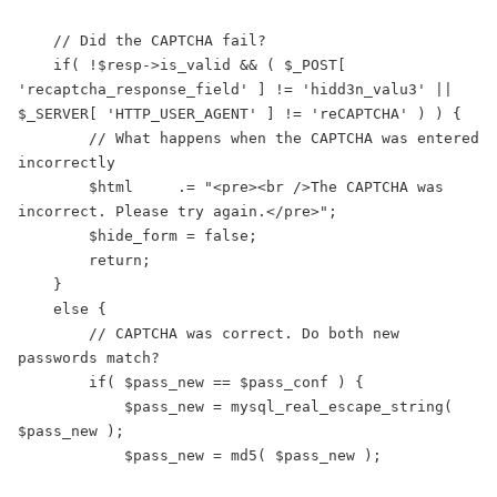
    // Did the CAPTCHA fail? 

    if( !$resp->is_valid && ( $_POST[ 
'recaptcha_response_field' ] != 'hidd3n_valu3' || 
$_SERVER[ 'HTTP_USER_AGENT' ] != 'reCAPTCHA' ) ) { 

        // What happens when the CAPTCHA was entered 
incorrectly 

        $html     .= "<pre><br />The CAPTCHA was 
incorrect. Please try again.</pre>"; 

        $hide_form = false; 

        return; 

    } 

    else { 

        // CAPTCHA was correct. Do both new 
passwords match? 

        if( $pass_new == $pass_conf ) { 

            $pass_new = mysql_real_escape_string( 
$pass_new ); 

            $pass_new = md5( $pass_new ); 
