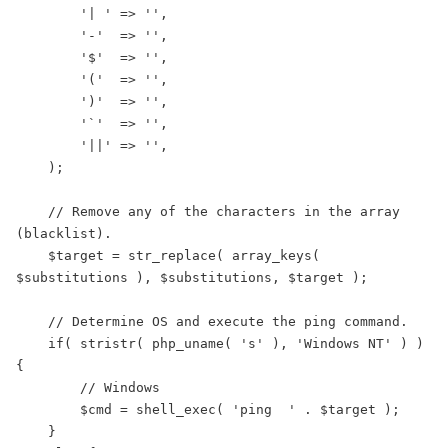
        '| ' => '',

        '-'  => '',

        '$'  => '',

        '('  => '',

        ')'  => '',

        '`'  => '',

        '||' => '',

    );

    // Remove any of the characters in the array 
(blacklist).

    $target = str_replace( array_keys( 
$substitutions ), $substitutions, $target );

    // Determine OS and execute the ping command.

    if( stristr( php_uname( 's' ), 'Windows NT' ) ) 
{

        // Windows

        $cmd = shell_exec( 'ping  ' . $target );

    }
