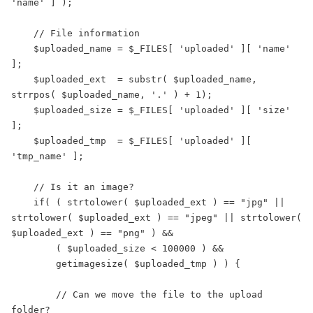
'name' ] );

    // File information

    $uploaded_name = $_FILES[ 'uploaded' ][ 'name' 
];

    $uploaded_ext  = substr( $uploaded_name, 
strrpos( $uploaded_name, '.' ) + 1);

    $uploaded_size = $_FILES[ 'uploaded' ][ 'size' 
];

    $uploaded_tmp  = $_FILES[ 'uploaded' ][ 
'tmp_name' ];

    // Is it an image?

    if( ( strtolower( $uploaded_ext ) == "jpg" || 
strtolower( $uploaded_ext ) == "jpeg" || strtolower( 
$uploaded_ext ) == "png" ) &&

        ( $uploaded_size < 100000 ) &&

        getimagesize( $uploaded_tmp ) ) {

        // Can we move the file to the upload 
folder?
