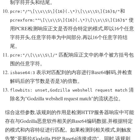
制字符开头和结尾。
和
pcre:"/^\[\\s\\S\]{16}(.\*)\[\\s\\S\]{16}$/"
使
pcrexform:"^\[\\s\\S\]{16}(.\*)\[\\s\\S\]{16}$"
用PCRE检测响应正文是否符合特定的模式,即以16个任意
字符开头,任意字符串为中间部分,再以16个任意字符结
尾。
匹配响应正文中的单个被方括号包
pcre:"/\[\\s\\S\]/"
围的任意字符。
表示对匹配到的内容进行Base64解码,并检查
isbase64:3
解码后的字节数是否是3的倍数。
清
flowbits: unset,Godzilla webshell request match
除名为"Godzilla webshell request match"的流状态位。
综合这些参数,该规则的作用是检测HTTP服务器响应中可能
存在与Godzilla恶意软件相关的Base64编码数据,并根据特定
的模式和内容特征进行匹配。如果检测到相关模式,则触发
告警"哥斯拉/Godzilla PHP Base64连接成功"。同时,该规则