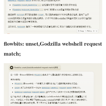
flowbits: unset,Godzilla webshell request
match;