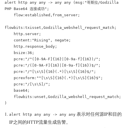
alert http any any -> any any (msg:"哥斯拉/Godzilla 
PHP Base64 连接成功";

    flow:established,from_server;

flowbits:txisset,Godzilla_webshell_request_match;

    http.server;

    content:"Rising", negate;

    http.response_body;

    bsize:36;

    pcre:"/^([0-9A-F]{16}|[0-9a-f]{16})/";

    pcre:"/([0-9A-F]{16}|[0-9a-f]{16})$/";

    pcre:"/^[\s\S]{16}(.*)[\s\S]{16}$/";

    pcrexform:"^[\s\S]{16}(.*)[\s\S]{16}$";

    pcre:"/[\s\S]/";

    base64;

    flowbits:unset,Godzilla_webshell_request_match;

)
表示对任何源IP和目的
alert http any any -> any any
IP之间的HTTP流量生成告警。