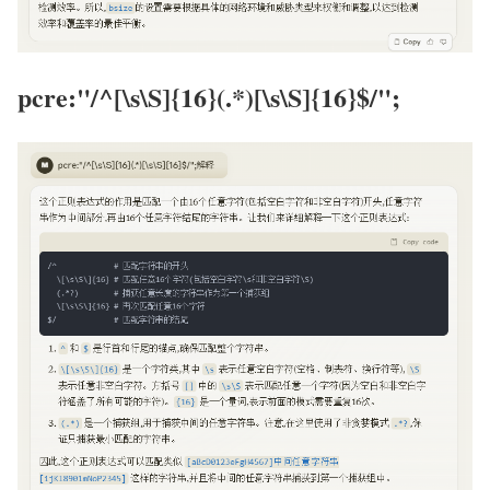
pcre:"/^[\s\S]{16}(.*)[\s\S]{16}$/";