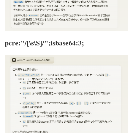
pcre:"/[\s\S]/";isbase64:3;