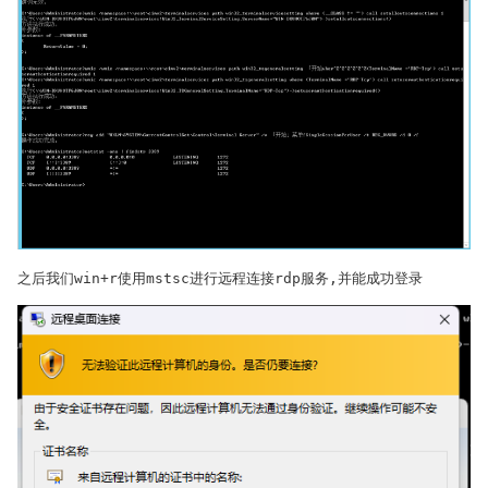
之后我们win+r使用mstsc进行远程连接rdp服务,并能成功登录