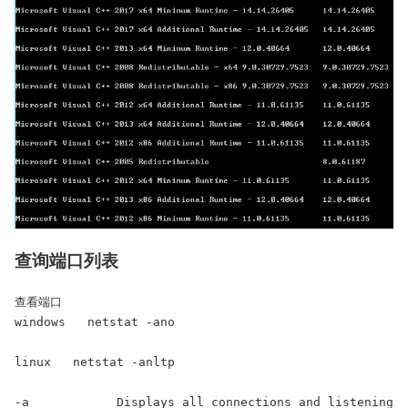
查询端口列表
查看端口

windows   netstat -ano

linux   netstat -anltp

-a            Displays all connections and listening 