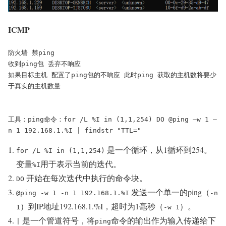
ICMP
防火墙 禁ping

收到ping包 丢弃不响应

如果目标主机 配置了ping包的不响应 此时ping 获取的主机数将要少
于真实的主机数量

工具：ping命令：for /L %I in (1,1,254) DO @ping –w 1 –
n 1 192.168.1.%I | findstr "TTL="
是一个循环，从1循环到254。
for /L %I in (1,1,254)
变量
用于表示当前的迭代。
%I
开始在每次迭代中执行的命令块。
DO
发送一个单一的ping（
@ping -w 1 -n 1 192.168.1.%I
-n
）到IP地址192.168.1.%I，超时为1毫秒（
）。
1
-w 1
是一个管道符号，将
命令的输出作为输入传递给下
|
ping