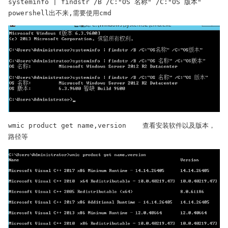
systeminfo | findstr /B /C:"OS 名称" /C:"OS 版本"    
powershell出不来,需要使用cmd
wmic product get name,version    查看安装软件以及版本，
路径等