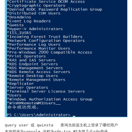
query user 或 qwinsta   查询当前该主机上登录了哪些用户

本地登录为console,远程为rdp-tcp #5为第几个rdp登录