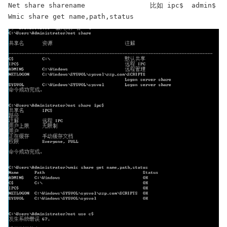
Net share sharename                比如 ipc$  admin$

Wmic share get name,path,status