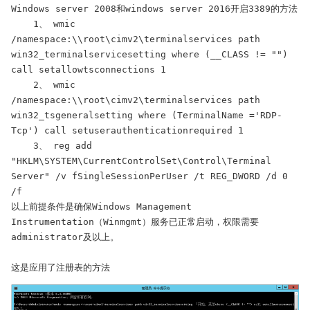
Windows server 2008和windows server 2016开启3389的方法

    1、 wmic 
/namespace:\\root\cimv2\terminalservices path 
win32_terminalservicesetting where (__CLASS != "") 
call setallowtsconnections 1 

    2、 wmic 
/namespace:\\root\cimv2\terminalservices path 
win32_tsgeneralsetting where (TerminalName ='RDP-
Tcp') call setuserauthenticationrequired 1 

    3、 reg add 
"HKLM\SYSTEM\CurrentControlSet\Control\Terminal 
Server" /v fSingleSessionPerUser /t REG_DWORD /d 0 
/f

以上前提条件是确保Windows Management 
Instrumentation（Winmgmt）服务已正常启动，权限需要
administrator及以上。

这是应用了注册表的方法